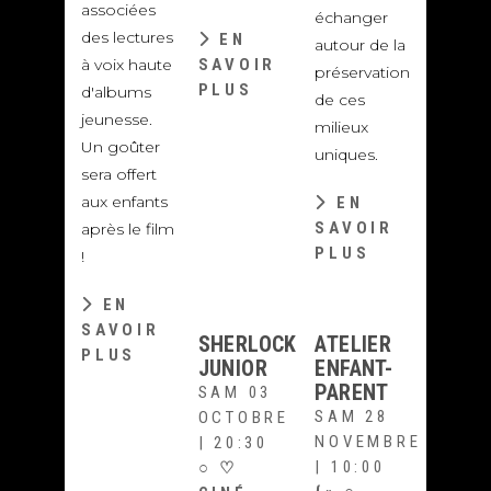
associées
échanger
des lectures
EN
autour de la
à voix haute
SAVOIR
préservation
PLUS
d'albums
de ces
jeunesse.
milieux
Un goûter
uniques.
sera offert
aux enfants
EN
SAVOIR
après le film
PLUS
!
EN
SAVOIR
SHERLOCK
ATELIER
PLUS
JUNIOR
ENFANT-
PARENT
SAM 03
SAM 28
OCTOBRE
NOVEMBRE
| 20:30
| 10:00
○
♡