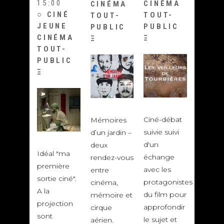
15:00
CINÉMA
CINÉMA
○ CINÉ
TOUT-
TOUT-
JEUNE
PUBLIC
PUBLIC
CINÉMA
Ξ
Ξ
TOUT-
PUBLIC
Ξ
Ciné-débat
Mémoires
suivie suivi
d’un jardin –
d'un
deux
Idéal "ma
échange
rendez-vous
première
avec les
entre
sortie ciné".
protagonistes
cinéma,
A la
du film pour
mémoire et
projection
approfondir
cirque
sont
le sujet et
aérien.