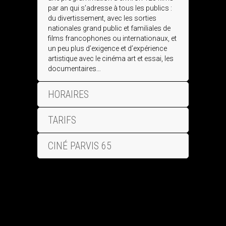
par an qui s’adresse à tous les publics :
du divertissement, avec les sorties
nationales grand public et familiales de
films francophones ou internationaux, et
un peu plus d’exigence et d’expérience
artistique avec le cinéma art et essai, les
documentaires…
HORAIRES
TARIFS
CINÉ PARVIS 65
[/vc_column]
[/vc_row]