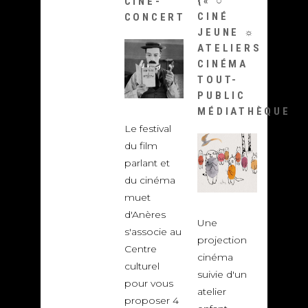
{«
○
CINÉ-
CINÉ
CONCERT
JEUNE
☼
ATELIERS
CINÉMA
TOUT-
PUBLIC
MÉDIATHÈQUE
Le festival
du film
parlant et
du cinéma
muet
d'Anères
Une
s'associe au
projection
Centre
cinéma
culturel
suivie d'un
pour vous
atelier
proposer 4