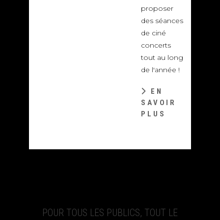
proposer
des séances
de ciné
concerts
tout au long
de l'année !
EN
SAVOIR
PLUS
UNE
GRANDE ET
BELLE
SALLE
POUR TOUS LES PUBLICS, TOUT LE