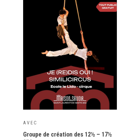
AVEC
Groupe de création des 12½ – 17½