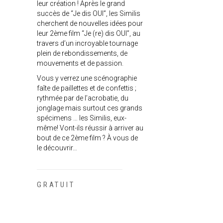
leur création ! Après le grand
succès de “Je dis OUI”, les Similis
cherchent de nouvelles idées pour
leur 2ème film “Je (re) dis OUI”, au
travers d’un incroyable tournage
plein de rebondissements, de
mouvements et de passion.
Vous y verrez une scénographie
faîte de paillettes et de confettis ;
rythmée par de l’acrobatie, du
jonglage mais surtout ces grands
spécimens … les Similis, eux-
même! Vont-ils réussir à arriver au
bout de ce 2ème film ? À vous de
le découvrir…
GRATUIT