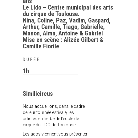
ans
Le Lido – Centre municipal des arts
du cirque de Toulouse.
Nina, Coline, Paz, Vadim, Gaspard,
Arthur, Camille, Tiago, Gabrielle,
Manon, Alma, Antoine & Gabriel
Mise en scène : Alizée Gilbert &
Camille Fiorile
DURÉE
1h
Similicircus
Nous accueillons, dans le cadre
de leur tournée estivale, les
artistes en herbe de l’école de
cirque du LIDO de Toulouse.
Les ados viennent vous présenter